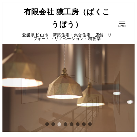
有限会社 獏工房（ばくこ
うぼう）
MENU
愛媛県 松山市 新築住宅・集合住宅・店舗 リ
フォーム・リノベーション・増改築