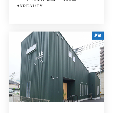
ANREALiTY
新築